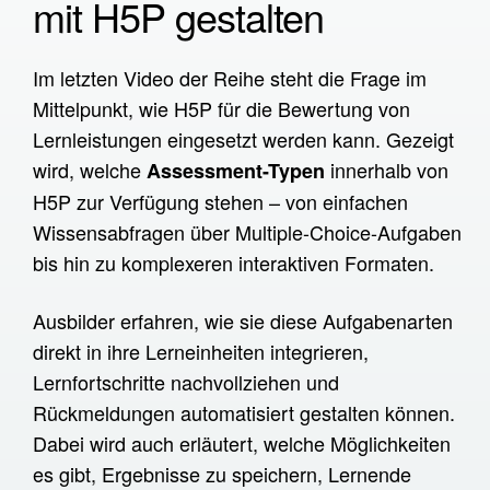
mit H5P gestalten
Prototypen
Im letzten Video der Reihe steht die Frage im
Infrastruktur
Mittelpunkt, wie H5P für die Bewertung von
H5P Übersetzer
Lernleistungen eingesetzt werden kann. Gezeigt
Catharsis
wird, welche
innerhalb von
Assessment-Typen
H5P Delivery Service
H5P zur Verfügung stehen – von einfachen
Wissensabfragen über Multiple-Choice-Aufgaben
Raspberry Pi
bis hin zu komplexeren interaktiven Formaten.
SCORM Viewer
Word2H5P
Ausbilder erfahren, wie sie diese Aufgabenarten
direkt in ihre Lerneinheiten integrieren,
Tutorials
Lernfortschritte nachvollziehen und
Rückmeldungen automatisiert gestalten können.
XR im Unternehmen
Dabei wird auch erläutert, welche Möglichkeiten
Was ist XR
es gibt, Ergebnisse zu speichern, Lernende