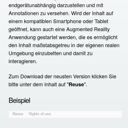
endgerätunabhängig darzustellen und mit
Prototypen
Annotationen zu versehen. Wird der Inhalt auf
einem kompatiblen Smartphone oder Tablet
Infrastruktur
geöffnet, kann auch eine Augmented Reality
H5P Übersetzer
Anwendung gestartet werden, die es ermöglicht
Catharsis
den Inhalt maßstabsgetreu in der eigenen realen
H5P Delivery Service
Umgebung einzubetten und damit zu
interagieren.
Raspberry Pi
SCORM Viewer
Zum Download der neusten Version klicken Sie
Word2H5P
bitte unter dem Inhalt auf "
".
Reuse
Tutorials
Beispiel
XR im Unternehmen
Was ist XR