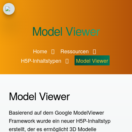
Home
Model Viewer
Projekt
Ressourcen
Home
Ressourcen
Arbeitspakete
H5P-Inhaltstypen
Model Viewer
H5P-Inhaltstypen
Model Viewer
Virtual Tour XR
Model Viewer
Virtual 3D Tour
Profile Configurator
Basierend auf dem Google ModelViewer
Framework wurde ein neuer H5P-Inhaltstyp
Documentation Tool XR
erstellt, der es ermöglicht 3D Modelle
Interactive Book XR