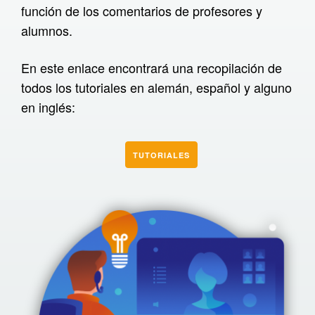
función de los comentarios de profesores y
Libro interactivo XR
alumnos.
Prototipos
En este enlace encontrará una recopilación de
Infraestructura
todos los tutoriales en alemán, español y alguno
Traductor H5P
en inglés:
Catharsis
Servicio de entrega H5P
TUTORIALES
Raspberry Pi
Visor SCORM
Word2H5P
Tutoriales
XR en la empresa
Qué es XR