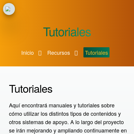
Inicio
Tutoriales
Proyecto
Recursos
Inicio
Recursos
Tutoriales
Paquetes de trabajo
Tipos de contenido H5P
Visor de modelos
Tutoriales
Visita virtual XR
Visita virtual en 3D
Aquí encontrará manuales y tutoriales sobre
Configurador de perfiles
cómo utilizar los distintos tipos de contenidos y
otros sistemas de apoyo. A lo largo del proyecto
Herramienta de
se irán mejorando y ampliando continuamente en
documentación XR