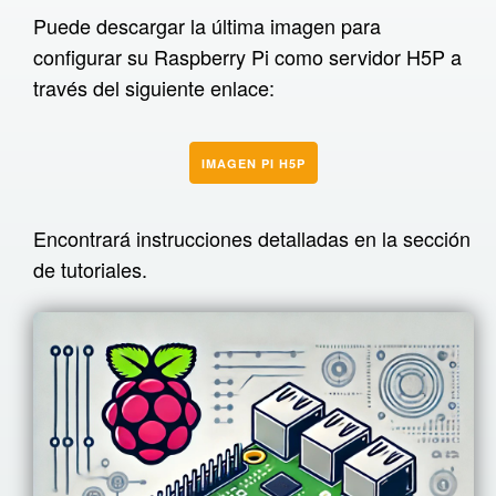
Libro interactivo XR
Puede descargar la última imagen para
configurar su Raspberry Pi como servidor H5P a
Prototipos
través del siguiente enlace:
Infraestructura
Traductor H5P
IMAGEN PI H5P
Catharsis
Servicio de entrega H5P
Encontrará instrucciones detalladas en la sección
Raspberry Pi
de tutoriales.
Visor SCORM
Word2H5P
Tutoriales
XR en la empresa
Qué es XR