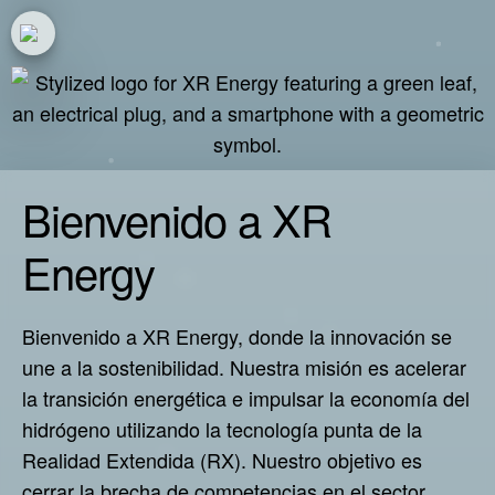
Inicio
Proyecto
Recursos
Bienvenido a XR
Paquetes de trabajo
Energy
Tipos de contenido H5P
Visor de modelos
Bienvenido a XR Energy, donde la innovación se
Visita virtual XR
une a la sostenibilidad. Nuestra misión es acelerar
Visita virtual en 3D
la transición energética e impulsar la economía del
Configurador de perfiles
hidrógeno utilizando la tecnología punta de la
Herramienta de
Realidad Extendida (RX). Nuestro objetivo es
documentación XR
cerrar la brecha de competencias en el sector