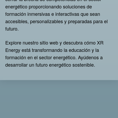
Libro interactivo XR
energético proporcionando soluciones de
formación inmersivas e interactivas que sean
Prototipos
accesibles, personalizables y preparadas para el
Infraestructura
futuro.
Traductor H5P
Explore nuestro sitio web y descubra cómo XR
Catharsis
Energy está transformando la educación y la
Servicio de entrega H5P
formación en el sector energético. Ayúdenos a
Raspberry Pi
desarrollar un futuro energético sostenible.
Visor SCORM
Word2H5P
Tutoriales
XR en la empresa
Qué es XR