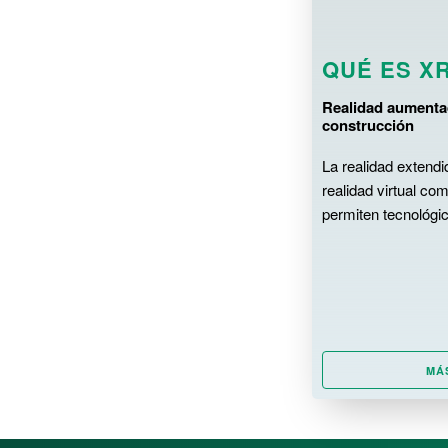
Prototipos
QUÉ ES X
Infraestructura
Traductor H5P
Realidad aumentad
construcción
Catharsis
La realidad extend
Servicio de entrega H5P
realidad virtual co
Raspberry Pi
permiten tecnológic
Visor SCORM
Word2H5P
Tutoriales
XR en la empresa
MÁ
Qué es XR
Herramientas