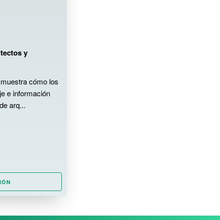
tectos y
a muestra cómo los
je e información
de arq...
IÓN